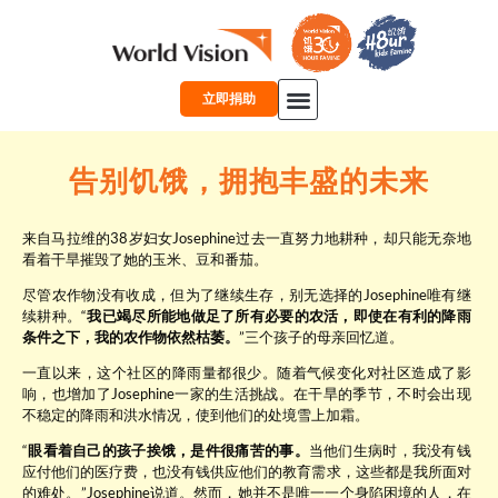
跳
至
内
容
立即捐助
主页
关于我们
学习
故事
合作伙伴
奖学金
中文
告别饥饿，拥抱丰盛的未来
来自马拉维的38岁妇女Josephine过去一直努力地耕种，却只能无奈地
看着干旱摧毁了她的玉米、豆和番茄。
尽管农作物没有收成，但为了继续生存，别无选择的Josephine唯有继
续耕种。“
我已竭尽所能地做足了所有必要的农活，即使在有利的降雨
条件之下，我的农作物依然枯萎。
”三个孩子的母亲回忆道。
一直以来，这个社区的降雨量都很少。随着气候变化对社区造成了影
响，也增加了Josephine一家的生活挑战。在干旱的季节，不时会出现
不稳定的降雨和洪水情况，使到他们的处境雪上加霜。
“
眼看着自己的孩子挨饿，是件很痛苦的事。
当他们生病时，我没有钱
应付他们的医疗费，也没有钱供应他们的教育需求，这些都是我所面对
的难处。”Josephine说道。然而，她并不是唯一一个身陷困境的人，在