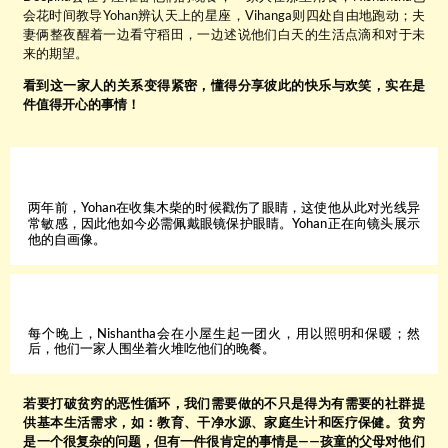
会花时间教导Yohan辨认天上的星座，Vihanga则四处自由地跑动；夫
妻俩整夜醒着一边看守稻田，一边述说他们白天的生活点滴和对于未
来的期望。
看到这一家人的关系变得紧密，懂得分享彼此的快乐与欢笑，实在是
件值得开心的事情！
两年前，Yohan在收集木柴的时候戳伤了眼睛，这使他从此对光线异
常敏感，因此他如今必需佩戴眼镜保护眼睛。Yohan正在向镜头展示
他的自画像。
每个晚上，Nishantha会在小屋生起一团火，用以照明和保暖；然
后，他们一家人围坐着火堆吃他们的晚餐。
若要打破贫穷的恶性循环，我们需要做的不只是得为有需要的社群提
供基本生活需求，如：教育、干净水源、家庭生计和医疗保健。贫穷
是一个很复杂的问题，但有一件很肯定的事情是——孩童的父母对他们