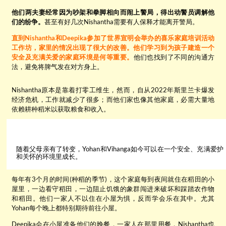
他们两夫妻经常因为吵架和拳脚相向而闹上警局，得出动警员调解他
们的纷争。
甚至有好几次Nishantha需要有人保释才能离开警局。
直到Nishantha和Deepika参加了世界宣明会举办的喜乐家庭培训活动
工作坊，家里的情况出现了很大的改善。他们学习到为孩子建造一个
安全及充满关爱的家庭环境是何等重要。
他们也找到了不同的沟通方
法，避免将脾气发在对方身上。
Nishantha原本是靠着打零工维生，然而，自从2022年斯里兰卡爆发
经济危机，工作就减少了很多；而他们家也像其他家庭，必需大量地
依赖耕种稻米以获取粮食和收入。
随着父母亲有了转变，Yohan和Vihanga如今可以在一个安全、充满爱护
和关怀的环境里成长。
每年有3个月的时间(种稻的季节)，这个家庭每到夜间就住在稻田的小
屋里，一边看守稻田，一边阻止饥饿的象群闯进来破坏和踩踏农作物
和稻田。他们一家人不以住在小屋为惧，反而学会乐在其中。尤其
Yohan每个晚上都特别期待前往小屋。
Deepika会在小屋准备他们的晚餐，一家人在那里用餐，Nishantha也