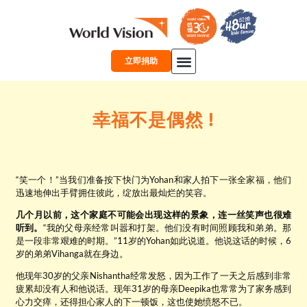
跳
至
内
容
立即捐助
主页
关于我们
学习
故事
合作伙伴
奖学金
中文
幸福不是偶然 !
“笑一个！”当我们准备按下快门为Yohan和家人拍下一张全家福，他们
迅速地伸出手臂拥住彼此，绽放出最灿烂的笑容。
几个月以前，这个家庭不可能会出现这样的景象，连一丝笑声也很难
听到。
“我的父母亲经常叫嚣和打架。他们没有时间照顾我和弟弟。那
是一段非常艰难的时期。”11岁的Yohan如此说道。他说这话的时候，6
岁的弟弟Vihanga就在身边。
他现年30岁的父亲Nishantha经常发怒，因为工作了一天之后感到非常
疲累却没有人和他说话。现年31岁的母亲Deepika也常常为了家务感到
心力交瘁，还得担心家人的下一顿饭，这也使她愤怒不已。