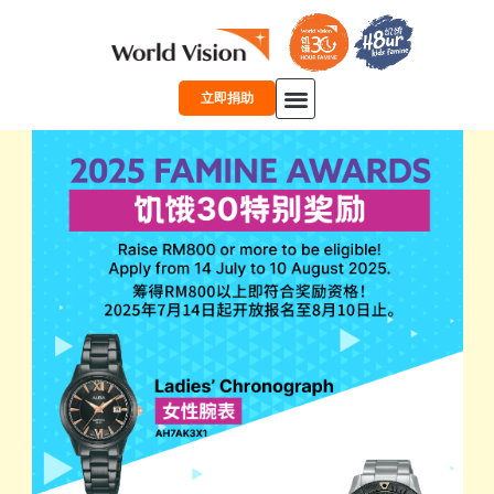
跳
至
内
容
立即捐助
主页
关于我们
学习
故事
合作伙伴
奖学金
中文